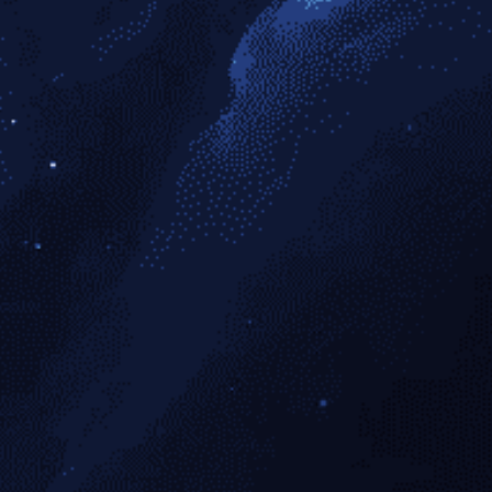
户提供注册服务。如发现未成年人信息，我们将及时删除。如您是监护
通过平台公告、推送等方式提前告知。
upport@mannikinstailoring.com
智能引擎实时数据快照
网构建的智能分析系统，实时捕捉各项运行数据，提升平台的响