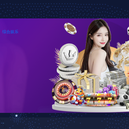
隐私政策
供便捷、实时的体育赛事内容，在保障服务体验的同时，我们高度重视
头像等基础资料