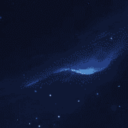
我们不会面向 14 周岁以下用
八、隐私政策的更新
当本政策有重大调整时，我们将
九、联系我们
如有任何隐私相关的问题，请发送邮件至：s
利用c7在线登录官