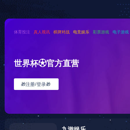
一、引言
c7在线登录官网平台为用户提
二、信息收集范围
我们可能收集以下信息：
注册信息：如手机号、昵称、